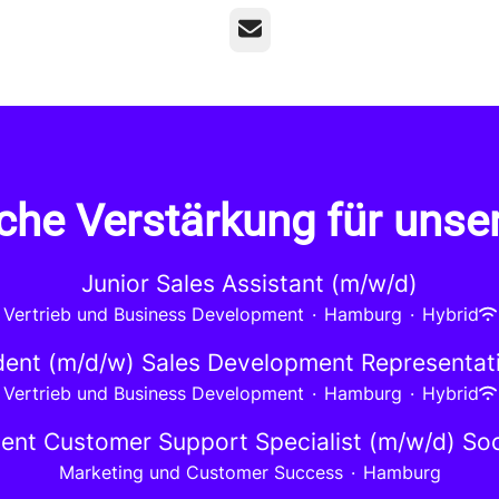
E-Mail
che Verstärkung für uns
Junior Sales Assistant (m/w/d)
Vertrieb und Business Development
·
Hamburg
·
Hybrid
ent (m/d/w) Sales Development Representat
Vertrieb und Business Development
·
Hamburg
·
Hybrid
ent Customer Support Specialist (m/w/d) Soc
Marketing und Customer Success
·
Hamburg