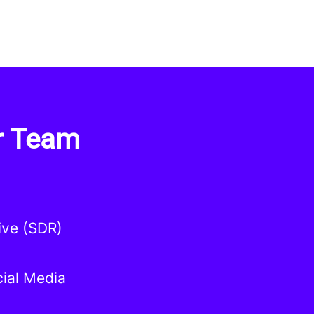
er Team
ive (SDR)
ial Media