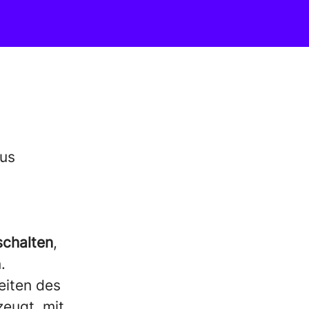
us
schalten
,
.
eiten des
zeugt, mit