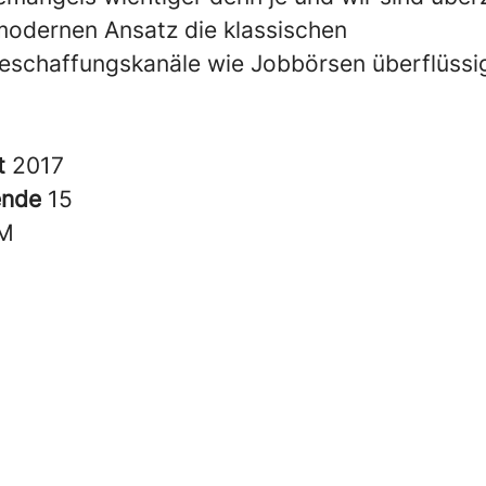
odernen Ansatz die klassischen
eschaffungskanäle wie Jobbörsen überflüssi
t
2017
ende
15
M