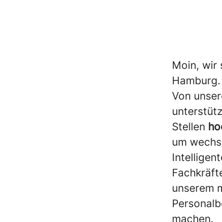
Moin, wir 
Hamburg
Von unser
unterstüt
Stellen
ho
um wechse
Intelligen
Fachkräft
unserem m
Personalb
machen.