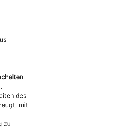
us
schalten
,
.
eiten des
zeugt, mit
g zu